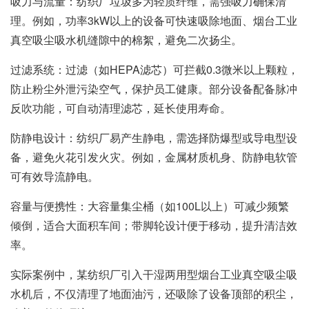
吸力与流量：纺织厂垃圾多为轻质纤维，需强吸力确保清
理。例如，功率3kW以上的设备可快速吸除地面、烟台
工业
真空吸尘吸水机
缝隙中的棉絮，避免二次扬尘。
过滤系统：过滤（如HEPA滤芯）可拦截0.3微米以上颗粒，
防止粉尘外泄污染空气，保护员工健康。部分设备配备脉冲
反吹功能，可自动清理滤芯，延长使用寿命。
防静电设计：纺织厂易产生静电，需选择防爆型或导电型设
备，避免火花引发火灾。例如，金属材质机身、防静电软管
可有效导流静电。
容量与便携性：大容量集尘桶（如100L以上）可减少频繁
倾倒，适合大面积车间；带脚轮设计便于移动，提升清洁效
率。
实际案例中，某纺织厂引入干湿两用型烟台工业真空吸尘吸
水机后，不仅清理了地面油污，还吸除了设备顶部的积尘，