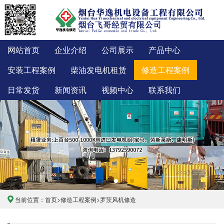
网站首页
企业介绍
公司展示
产品中心
安装工程案例
柴油发电机租赁
修造工程案例
日常发货
新闻资讯
视频中心
联系我们
当前位置：
首页
>
修造工程案例
>
罗茨风机修造